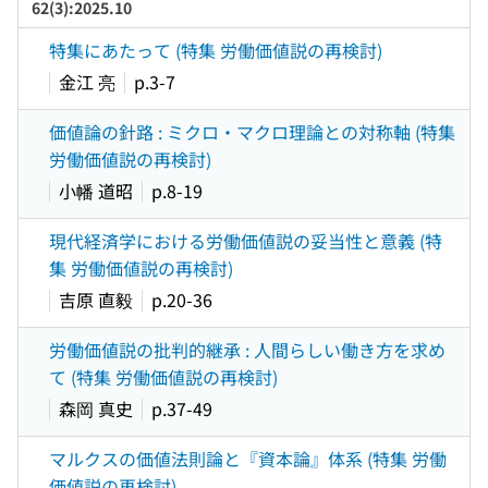
62(3):2025.10
特集にあたって (特集 労働価値説の再検討)
金江 亮
p.3-7
価値論の針路 : ミクロ・マクロ理論との対称軸 (特集
労働価値説の再検討)
小幡 道昭
p.8-19
現代経済学における労働価値説の妥当性と意義 (特
集 労働価値説の再検討)
吉原 直毅
p.20-36
労働価値説の批判的継承 : 人間らしい働き方を求め
て (特集 労働価値説の再検討)
森岡 真史
p.37-49
マルクスの価値法則論と『資本論』体系 (特集 労働
価値説の再検討)