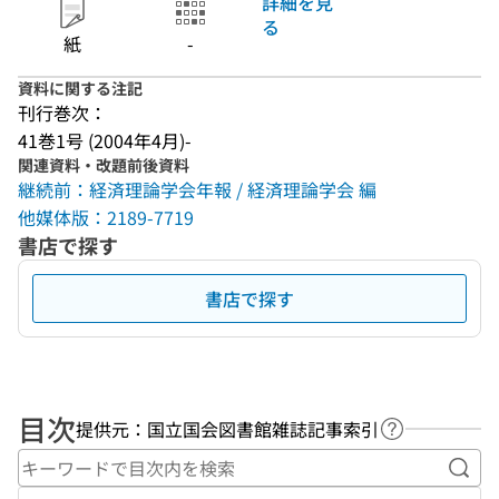
詳細を見
る
紙
-
資料に関する注記
刊行巻次：
41巻1号 (2004年4月)-
関連資料・改題前後資料
継続前：経済理論学会年報 / 経済理論学会 編
他媒体版：2189-7719
書店で探す
書店で探す
目次
提供元：国立国会図書館雑誌記事索引
ヘルプページ
キー