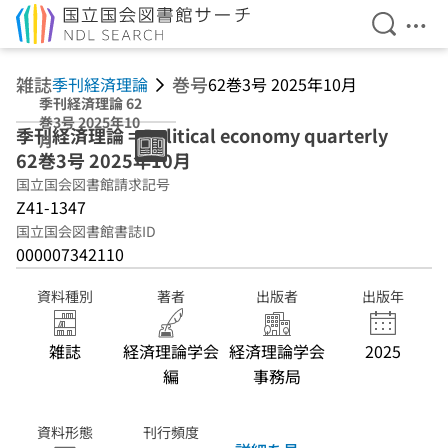
検索を開
メニ
本文へ移動
雑誌
巻号
季刊経済理論
62巻3号 2025年10月
季刊経済理論 62
巻3号 2025年10
季刊経済理論 = Political economy quarterly
月
62巻3号 2025年10月
国立国会図書館請求記号
Z41-1347
国立国会図書館書誌ID
000007342110
資料種別
著者
出版者
出版年
雑誌
経済理論学会
経済理論学会
2025
編
事務局
資料形態
刊行頻度