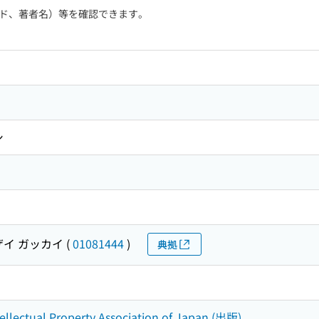
ド、著者名）等を確認できます。
シ
ザイ ガッカイ
(
01081444
)
典拠
ctual Property Association of Japan (出版)