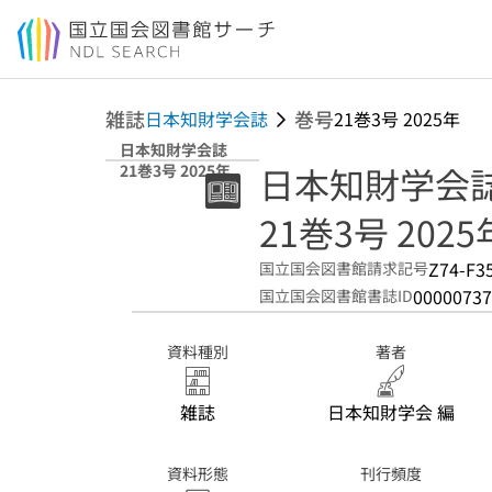
本文へ移動
雑誌
巻号
日本知財学会誌
21巻3号 2025年
日本知財学会誌
日本知財学会
21巻3号 2025年
21巻3号 2025
Z74-F3
国立国会図書館請求記号
00000737
国立国会図書館書誌ID
資料種別
著者
雑誌
日本知財学会 編
資料形態
刊行頻度