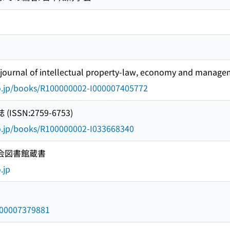
ournal of intellectual property-law, economy and manage
go.jp/books/R100000002-I000007405772
SSN:2759-6753)
go.jp/books/R100000002-I033668340
国会図書館蔵書
.jp
/000007379881