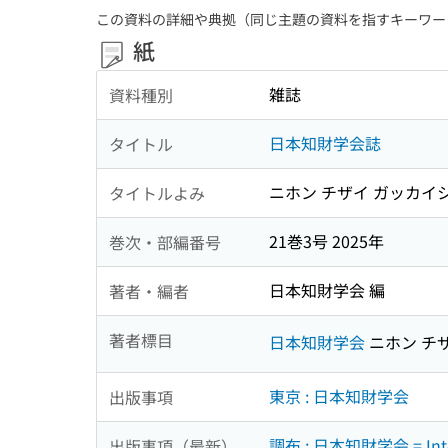
この資料の詳細や典拠（同じ主題の資料を指すキーワー
紙
雑誌
資料種別
日本知財学会誌
タイトル
ニホン チザイ ガッカイ
タイトルよみ
21巻3号 2025年
巻次・部編番号
日本知財学会 編
著者・編者
著者標目
日本知財学会
ニホン チ
東京 : 日本知財学会
出版事項
調布 : 日本知財学会 = Intelle
出版事項（最新）