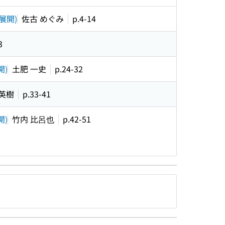
展開)
佐古 めぐみ
p.4-14
3
開)
土肥 一史
p.24-32
 英樹
p.33-41
)
竹内 比呂也
p.42-51