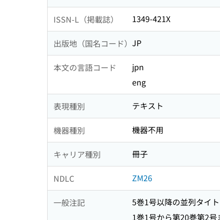
1349-421X
ISSN-L（掲載誌）
JP
出版地（国名コード）
jpn
本文の言語コード
eng
テキスト
表現種別
機器不用
機器種別
冊子
キャリア種別
ZM26
NDLC
5巻1号以降の並列タイトル: Journ
一般注記
1巻1号から第20巻第2号