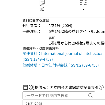
紙
-
資料に関する注記
刊行巻次：
1巻1号 (2004)-
一般注記：
5巻1号以降の並列タイトル: Journal of I
pan
1巻1号から第20巻第2号までの編
関連資料・改題前後資料
関連資料：International journal of intellectua
(ISSN:1349-4759)
他媒体版：日本知財学会誌 (ISSN:2759-6753)
目次
提供元：国立国会図書館雑誌記事索引
ヘ
キーワ
21(3):2025