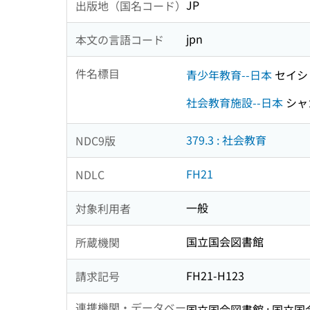
JP
出版地（国名コード）
jpn
本文の言語コード
件名標目
青少年教育--日本
セイシ
社会教育施設--日本
シャ
379.3 : 社会教育
NDC9版
FH21
NDLC
一般
対象利用者
国立国会図書館
所蔵機関
FH21-H123
請求記号
連携機関・データベー
国立国会図書館 : 国立