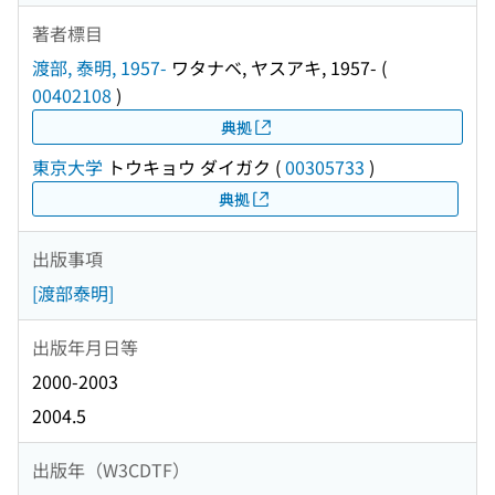
著者標目
渡部, 泰明, 1957-
ワタナベ, ヤスアキ, 1957-
(
00402108
)
典拠
東京大学
トウキョウ ダイガク
(
00305733
)
典拠
出版事項
[渡部泰明]
出版年月日等
2000-2003
2004.5
出版年（W3CDTF）