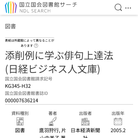
検索を開
メニ
本文へ移動
図書
表紙は所蔵館によって異なることが
ヘルプページへのリンク
あります
添削例に学ぶ俳句上達法
(日経ビジネス人文庫)
国立国会図書館請求記号
KG345-H32
国立国会図書館書誌ID
000007636214
資料種別
著者
出版者
出版年
図書
鷹羽狩行, 片
日本経済新聞
2005.2
山由美子 著
社