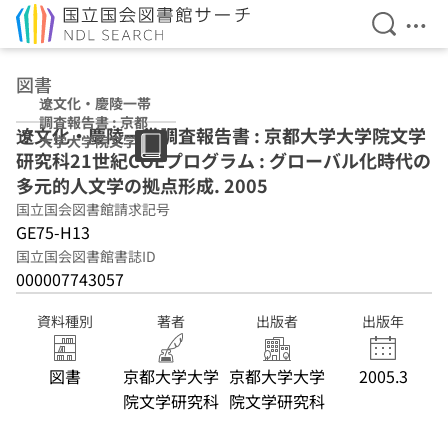
検索を開
メニ
本文へ移動
図書
遼文化・慶陵一帯
調査報告書 : 京都
遼文化・慶陵一帯調査報告書 : 京都大学大学院文学
大学大学院文学研
研究科21世紀COEプログラム : グローバル化時代の
究科21世紀COE
プログラム : グロ
多元的人文学の拠点形成. 2005
ーバル化時代の多
国立国会図書館請求記号
元的人文学の拠点
GE75-H13
形成 2005
国立国会図書館書誌ID
000007743057
資料種別
著者
出版者
出版年
図書
京都大学大学
京都大学大学
2005.3
院文学研究科
院文学研究科