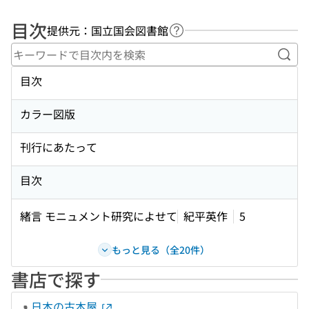
目次
提供元：国立国会図書館
ヘルプページへのリンク
キー
目次
カラー図版
刊行にあたって
目次
緒言 モニュメント研究によせて
紀平英作
5
もっと見る（全20件）
書店で探す
日本の古本屋