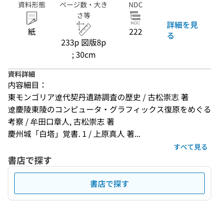
資料形態
ページ数・大き
NDC
さ等
詳細を見
紙
222
る
233p 図版8p
; 30cm
資料詳細
内容細目：
東モンゴリア遼代契丹遺跡調査の歴史 / 古松崇志 著
遼慶陵東陵のコンピュータ・グラフィックス復原をめぐる
考察 / 牟田口章人, 古松崇志 著
慶州城「白塔」覚書. 1 / 上原真人 著...
すべて見る
書店で探す
書店で探す