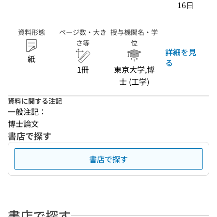
16日
資料形態
ページ数・大き
授与機関名・学
さ等
位
詳細を見
紙
る
1冊
東京大学,博
士 (工学)
資料に関する注記
一般注記：
博士論文
書店で探す
書店で探す
書店で探す