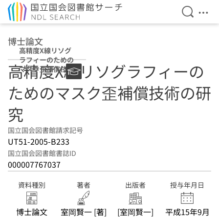
検索を開
メニ
本文へ移動
博士論文
高精度X線リソグ
ラフィーのための
高精度X線リソグラフィーの
マスク歪補償技術
の研究
ためのマスク歪補償技術の研
究
国立国会図書館請求記号
UT51-2005-B233
国立国会図書館書誌ID
000007767037
資料種別
著者
出版者
授与年月日
博士論文
室岡賢一 [著]
[室岡賢一]
平成15年9月