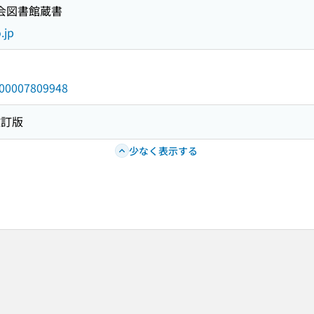
国会図書館蔵書
.jp
/000007809948
改訂版
少なく表示する