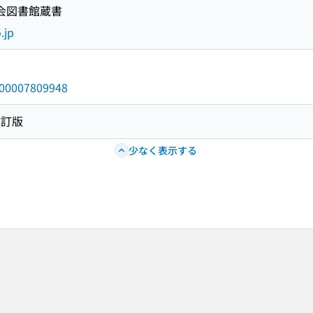
国会図書館蔵書
.jp
/000007809948
改訂版
少なく表示する