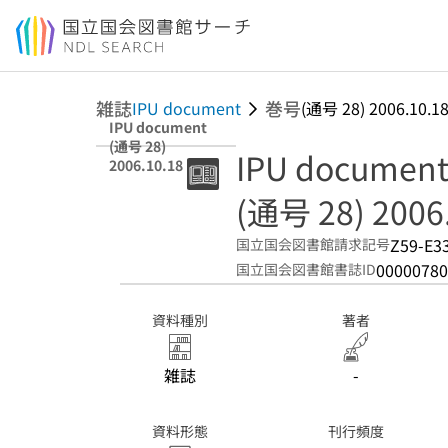
本文へ移動
雑誌
巻号
IPU document
(通号 28) 2006.10.1
IPU document
(通号 28)
IPU documen
2006.10.18
(通号 28) 2006
Z59-E3
国立国会図書館請求記号
00000780
国立国会図書館書誌ID
資料種別
著者
雑誌
-
資料形態
刊行頻度