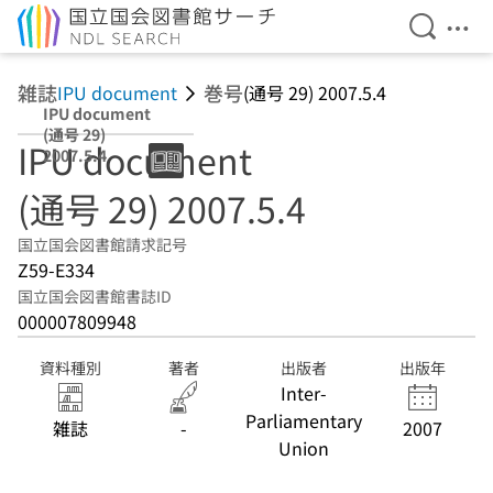
検索を開
メニ
本文へ移動
雑誌
巻号
IPU document
(通号 29) 2007.5.4
IPU document
(通号 29)
IPU document
2007.5.4
(通号 29) 2007.5.4
国立国会図書館請求記号
Z59-E334
国立国会図書館書誌ID
000007809948
資料種別
著者
出版者
出版年
Inter-
Parliamentary
雑誌
-
2007
Union