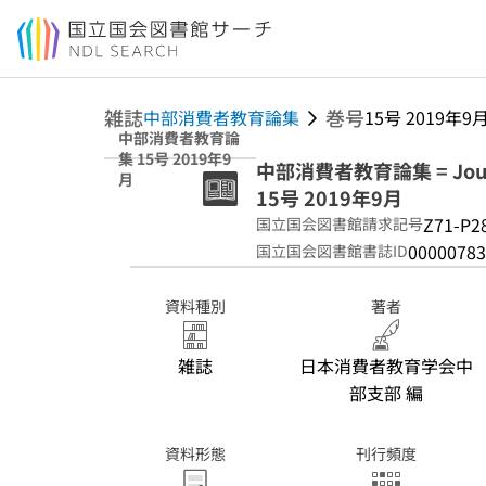
本文へ移動
雑誌
巻号
中部消費者教育論集
15号 2019年9
中部消費者教育論
集 15号 2019年9
中部消費者教育論集 = Journal
月
15号 2019年9月
Z71-P2
国立国会図書館請求記号
00000783
国立国会図書館書誌ID
資料種別
著者
雑誌
日本消費者教育学会中
部支部 編
資料形態
刊行頻度