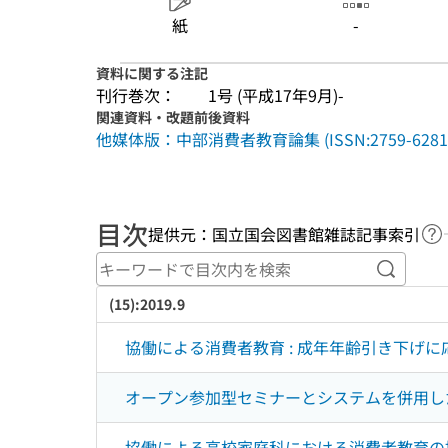
紙
-
資料に関する注記
刊行巻次：
1号 (平成17年9月)-
関連資料・改題前後資料
他媒体版：中部消費者教育論集 (ISSN:2759-6281
目次
提供元：国立国会図書館雑誌記事索引
ヘ
キーワ
(15):2019.9
協働による消費者教育 : 成年年齢引き下げ
オープン参加型セミナーとシステムを併用し
協働による高校家庭科における消費者教育の