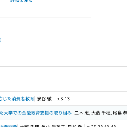
)
ルプページへのリンク
ードで目次内を検索
に応じた消費者教育
泉谷 徹
p.3-13
た大学での金融教育支援の取り組み
二木 恵, 大藪 千穂, 尾島 
授業開発
大藪 千穂, 亀山 貴美子, 泉谷 徹
p.25-38,40-48