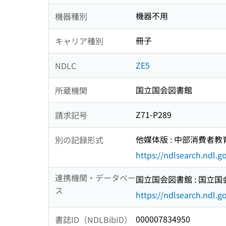
機器不用
機器種別
冊子
キャリア種別
ZE5
NDLC
国立国会図書館
所蔵機関
Z71-P289
請求記号
他媒体版 : 中部消費者教育論集
別の記録形式
https://ndlsearch.ndl.
連携機関・データベー
国立国会図書館 : 国立
ス
https://ndlsearch.ndl.go
000007834950
書誌ID（NDLBibID）