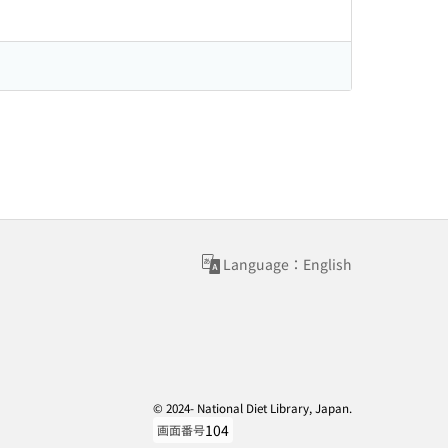
Language：English
© 2024- National Diet Library, Japan.
104
画面番号