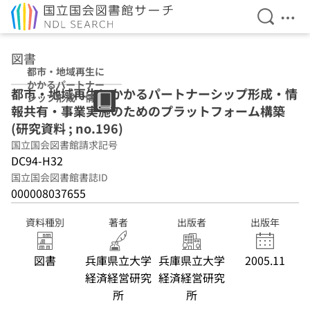
検索を開
メニ
本文へ移動
図書
都市・地域再生に
かかるパートナー
都市・地域再生にかかるパートナーシップ形成・情
シップ形成・情報
報共有・事業実施のためのプラットフォーム構築
共有・事業実施の
ためのプラットフ
(研究資料 ; no.196)
ォーム構築 (研究
国立国会図書館請求記号
資料 ; no.196)
DC94-H32
国立国会図書館書誌ID
000008037655
資料種別
著者
出版者
出版年
図書
兵庫県立大学
兵庫県立大学
2005.11
経済経営研究
経済経営研究
所
所