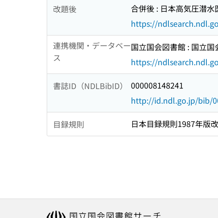
合併後 : 日本高気圧潜水医
改題後
https://ndlsearch.ndl.
連携機関・データベー
国立国会図書館 : 国立
ス
https://ndlsearch.ndl.go
000008148241
書誌ID（NDLBibID）
http://id.ndl.go.jp/bib
日本目録規則1987年版
目録規則