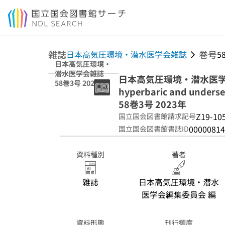
本文へ移動
雑誌
巻号
日本高気圧環境・潜水医学会雑誌
5
日本高気圧環境・
潜水医学会雑誌
日本高気圧環境・潜水医学会雑誌 =
58巻3号 2023年
hyperbaric and underse
58巻3号 2023年
Z19-10
国立国会図書館請求記号
00000814
国立国会図書館書誌ID
資料種別
著者
雑誌
日本高気圧環境・潜水
医学会編集委員会 編
資料形態
刊行頻度