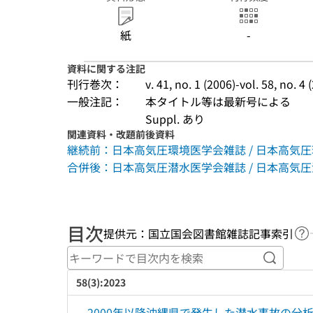
紙
-
資料に関する注記
刊行巻次：
v. 41, no. 1 (2006)-vol. 58, no. 4 
一般注記：
本タイトル等は最新号による
Suppl. あり
関連資料・改題前後資料
継続前：日本高気圧環境医学会雑誌 / 日本高気圧環境医学
合併後：日本高気圧潜水医学会雑誌 / 日本高気圧潜水医学
目次
提供元：国立国会図書館雑誌記事索引
ヘ
キーワ
58(3):2023
2000年以降沖縄県で発生した潜水事故の分