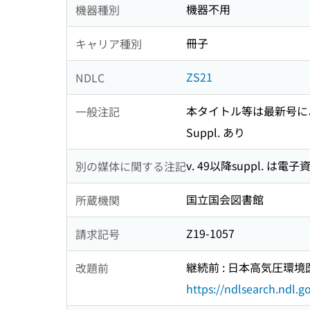
機器不用
機器種別
冊子
キャリア種別
ZS21
NDLC
本タイトル等は最新号に
一般注記
Suppl. あり
v. 49以降suppl. は電
別の媒体に関する注記
国立国会図書館
所蔵機関
Z19-1057
請求記号
継続前 : 日本高気圧環境医
改題前
https://ndlsearch.ndl.