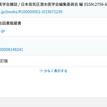
学会雑誌 / 日本高気圧潜水医学会編集委員会 編 (ISSN:2759-67
go.jp/books/R100000002-I033672239
国会図書館蔵書
.jp
/000008148241
改訂版
少なく表示する