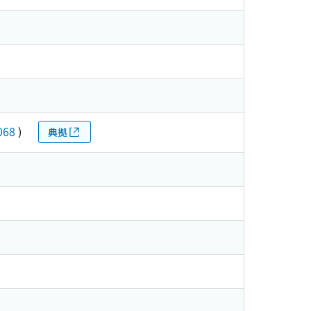
068
)
典拠