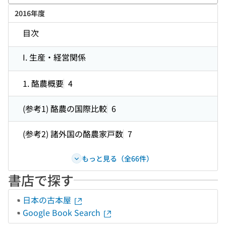
キー
2016年度
目次
I. 生産・経営関係
1. 酪農概要
4
(参考1) 酪農の国際比較
6
(参考2) 諸外国の酪農家戸数
7
もっと見る（全66件）
書店で探す
日本の古本屋
Google Book Search