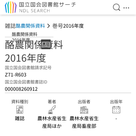
検索を開
メニ
本文へ移動
雑誌
巻号
酪農関係資料
2016年度
酪農関係資料
2016年度
酪農関係資料
2016年度
国立国会図書館請求記号
Z71-R603
国立国会図書館書誌ID
000008260912
資料種別
著者
出版者
出版年
雑誌
農林水産省生
農林水産省生
-
産局ほか
産局畜産部