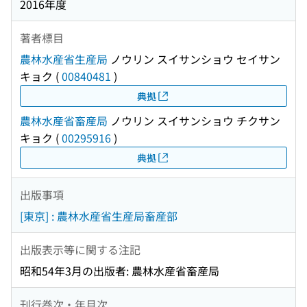
2016年度
著者標目
農林水産省生産局
ノウリン スイサンショウ セイサン
キョク
(
00840481
)
典拠
農林水産省畜産局
ノウリン スイサンショウ チクサン
キョク
(
00295916
)
典拠
出版事項
[東京] : 農林水産省生産局畜産部
出版表示等に関する注記
昭和54年3月の出版者: 農林水産省畜産局
刊行巻次・年月次