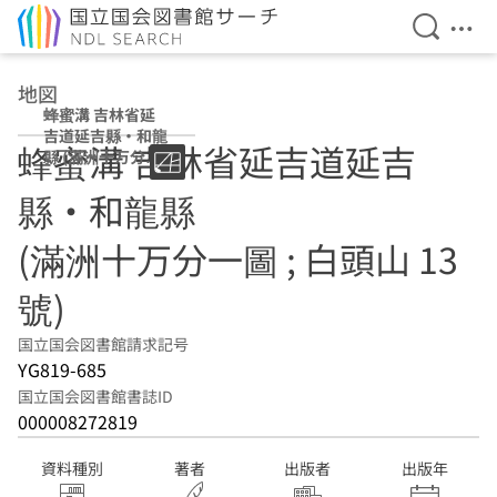
検索を開
メニ
本文へ移動
地図
蜂蜜溝 吉林省延
吉道延吉縣・和龍
蜂蜜溝 吉林省延吉道延吉
縣 (滿洲十万分一
圖 ; 白頭山 13號)
縣・和龍縣
(滿洲十万分一圖 ; 白頭山 13
號)
国立国会図書館請求記号
YG819-685
国立国会図書館書誌ID
000008272819
資料種別
著者
出版者
出版年