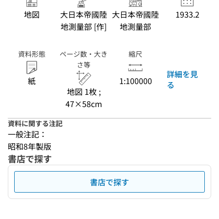
地図
大日本帝國陸
大日本帝國陸
1933.2
地測量部 [作]
地測量部
資料形態
ページ数・大き
縮尺
さ等
詳細を見
紙
1:100000
る
地図 1枚 ;
47×58cm
資料に関する注記
一般注記：
昭和8年製版
書店で探す
書店で探す