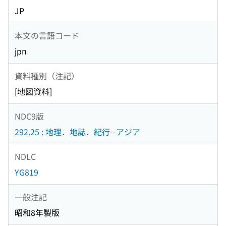
JP
本文の言語コード
jpn
資料種別（注記）
[地図資料]
NDC9版
292.25 : 地理．地誌．紀行--アジア
NDLC
YG819
一般注記
昭和8年製版