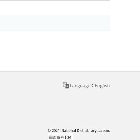
Language：English
© 2024- National Diet Library, Japan.
104
画面番号