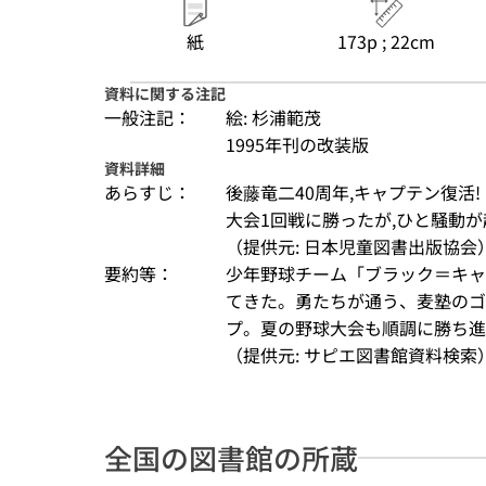
紙
173p ; 22cm
資料に関する注記
一般注記：
絵: 杉浦範茂
1995年刊の改装版
資料詳細
あらすじ：
後藤竜二40周年,キャプテン復活
大会1回戦に勝ったが,ひと騒動
（提供元: 日本児童図書出版協会
要約等：
少年野球チーム「ブラック＝キャ
てきた。勇たちが通う、麦塾のゴ
プ。夏の野球大会も順調に勝ち進
（提供元: サピエ図書館資料検索
全国の図書館の所蔵