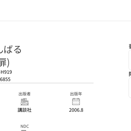
んばる
扉)
-H919
6855
出版者
出版年
講談社
2006.8
NDC