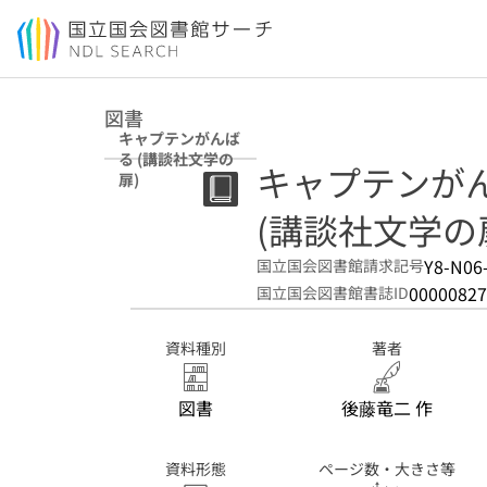
本文へ移動
図書
キャプテンがんば
る (講談社文学の
キャプテンが
扉)
(講談社文学の
Y8-N06
国立国会図書館請求記号
00000827
国立国会図書館書誌ID
資料種別
著者
図書
後藤竜二 作
資料形態
ページ数・大きさ等