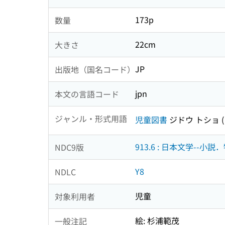
173p
数量
22cm
大きさ
JP
出版地（国名コード）
jpn
本文の言語コード
ジャンル・形式用語
児童図書
ジドウ トショ
913.6 : 日本文学--小説
NDC9版
Y8
NDLC
児童
対象利用者
絵: 杉浦範茂
一般注記