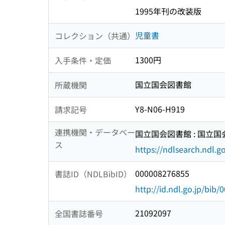
1995年刊の改装版
児童書
コレクション（共通）
1300円
入手条件・定価
国立国会図書館
所蔵機関
Y8-N06-H919
請求記号
連携機関・データベー
国立国会図書館 : 国立
ス
https://ndlsearch.ndl.go
000008276855
書誌ID（NDLBibID）
http://id.ndl.go.jp/bib
21092097
全国書誌番号