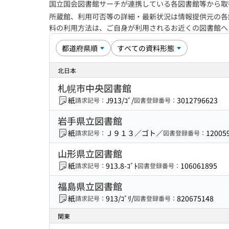
国立国会図書館サーチが連携している各図書館等から取
所蔵館、利用可否等の詳細・最新状況は情報提供元の各
料の利用方法は、ご自身が利用されるお近くの図書館
北日本
札幌市中央図書館
紙
J913/ｺﾞ/
3012796623
請求記号：
図書登録番号：
岩手県立図書館
紙
Ｊ９１３／ゴト／
12005
請求記号：
図書登録番号：
山形県立図書館
紙
913.8-ｺﾞﾄ
106061895
請求記号：
図書登録番号：
福島県立図書館
紙
913/ｺﾞﾘ/
820675148
請求記号：
図書登録番号：
関東