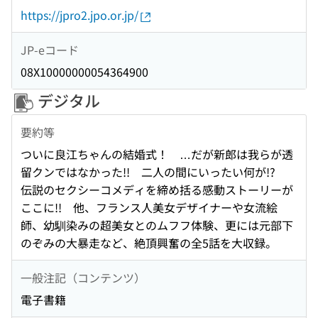
https://jpro2.jpo.or.jp/
JP-eコード
08X10000000054364900
デジタル
要約等
ついに良江ちゃんの結婚式！ …だが新郎は我らが透
留クンではなかった!! 二人の間にいったい何が!?
伝説のセクシーコメディを締め括る感動ストーリーが
ここに!! 他、フランス人美女デザイナーや女流絵
師、幼馴染みの超美女とのムフフ体験、更には元部下
のぞみの大暴走など、絶頂興奮の全5話を大収録。
一般注記（コンテンツ）
電子書籍