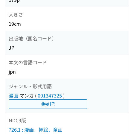
大きさ
19cm
出版地（国名コード）
JP
本文の言語コード
jpn
ジャンル・形式用語
漫画
マンガ
(
001347325
)
典拠
NDC9版
726.1 : 漫画．挿絵．童画