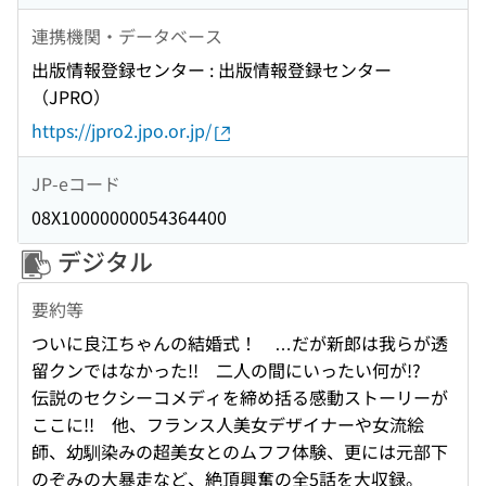
連携機関・データベース
出版情報登録センター : 出版情報登録センター
（JPRO）
https://jpro2.jpo.or.jp/
JP-eコード
08X10000000054364400
デジタル
要約等
ついに良江ちゃんの結婚式！ …だが新郎は我らが透
留クンではなかった!! 二人の間にいったい何が!?
伝説のセクシーコメディを締め括る感動ストーリーが
ここに!! 他、フランス人美女デザイナーや女流絵
師、幼馴染みの超美女とのムフフ体験、更には元部下
のぞみの大暴走など、絶頂興奮の全5話を大収録。