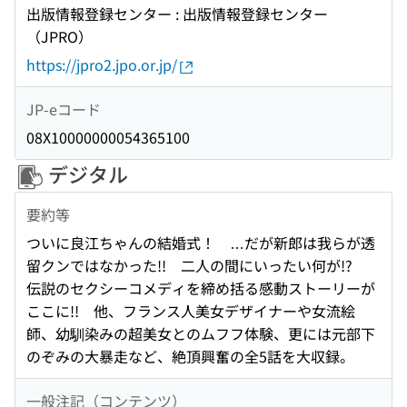
出版情報登録センター : 出版情報登録センター
（JPRO）
https://jpro2.jpo.or.jp/
JP-eコード
08X10000000054365100
デジタル
要約等
ついに良江ちゃんの結婚式！ …だが新郎は我らが透
留クンではなかった!! 二人の間にいったい何が!?
伝説のセクシーコメディを締め括る感動ストーリーが
ここに!! 他、フランス人美女デザイナーや女流絵
師、幼馴染みの超美女とのムフフ体験、更には元部下
のぞみの大暴走など、絶頂興奮の全5話を大収録。
一般注記（コンテンツ）