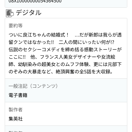
08X10000000054364500
デジタル
要約等
ついに良江ちゃんの結婚式！ …だが新郎は我らが透
留クンではなかった!! 二人の間にいったい何が!?
伝説のセクシーコメディを締め括る感動ストーリーが
ここに!! 他、フランス人美女デザイナーや女流絵
師、幼馴染みの超美女とのムフフ体験、更には元部下
のぞみの大暴走など、絶頂興奮の全5話を大収録。
一般注記（コンテンツ）
電子書籍
製作者
集英社