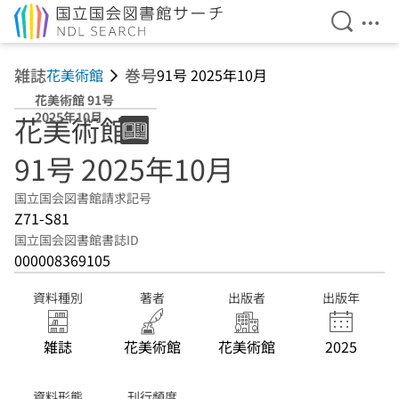
検索を開
メニ
本文へ移動
雑誌
巻号
花美術館
91号 2025年10月
花美術館 91号
2025年10月
花美術館
91号 2025年10月
国立国会図書館請求記号
Z71-S81
国立国会図書館書誌ID
000008369105
資料種別
著者
出版者
出版年
雑誌
花美術館
花美術館
2025
資料形態
刊行頻度