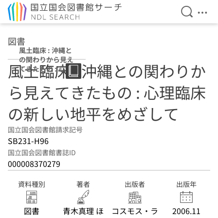
検索を開
メニ
本文へ移動
図書
風土臨床 : 沖縄と
の関わりから見え
風土臨床 : 沖縄との関わりか
てきたもの : 心理
臨床の新しい地平
ら見えてきたもの : 心理臨床
をめざして
の新しい地平をめざして
国立国会図書館請求記号
SB231-H96
国立国会図書館書誌ID
000008370279
資料種別
著者
出版者
出版年
図書
青木真理 ほ
コスモス・ラ
2006.11