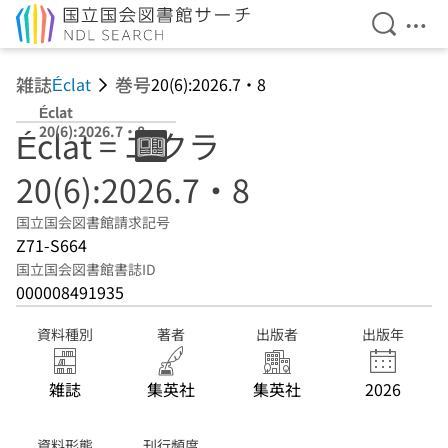
検索を開
メニ
本文へ移動
雑誌
巻号
Éclat
20(6):2026.7・8
Éclat
20(6):2026.7・8
Éclat = エクラ
20(6):2026.7・8
国立国会図書館請求記号
Z71-S664
国立国会図書館書誌ID
000008491935
資料種別
著者
出版者
出版年
雑誌
集英社
集英社
2026
資料形態
刊行頻度