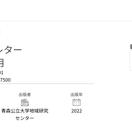
月
レター
月
01
7500
出版者
出版年
青森公立大学地域研究
2022
センター