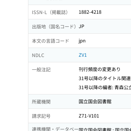
1882-4218
ISSN-L（掲載誌）
JP
出版地（国名コード）
jpn
本文の言語コード
ZV1
NDLC
刊行頻度の変更あり
一般注記
31号以降のタイトル関連
31号以降の編者: 青森
国立国会図書館
所蔵機関
Z71-V101
請求記号
連携機関・データベー
国立国会図書館 : 国立