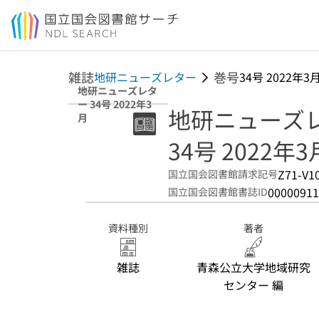
本文へ移動
雑誌
巻号
地研ニューズレター
34号 2022年3
地研ニューズレタ
ー 34号 2022年3
地研ニューズ
月
34号 2022年3
Z71-V1
国立国会図書館請求記号
00000911
国立国会図書館書誌ID
資料種別
著者
雑誌
青森公立大学地域研究
センター 編