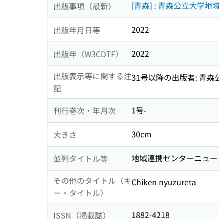
[青森] : 青森公立大学
出版事項（最新）
2022
出版年月日等
2022
出版年（W3CDTF）
出版表示等に関する注
31号以降の出版者: 青
記
1号-
刊行巻次・年月次
30cm
大きさ
地域連携センターニュース
並列タイトル等
その他のタイトル（キ
Chiken nyuzureta
ー・タイトル）
1882-4218
ISSN（掲載誌）