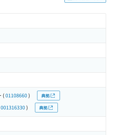
ー
(
01108660
)
典拠
(
001316330
)
典拠