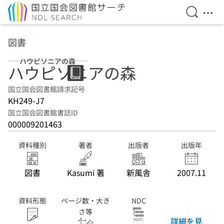
検索を開
メニ
本文へ移動
図書
ハウピソニアの森
ハウピソニアの森
国立国会図書館請求記号
KH249-J7
国立国会図書館書誌ID
000009201463
資料種別
著者
出版者
出版年
図書
Kasumi 著
新風舎
2007.11
資料形態
ページ数・大き
NDC
さ等
詳細を見