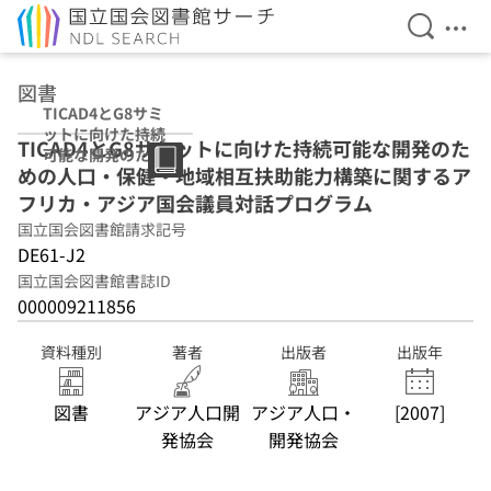
検索を開
メニ
本文へ移動
図書
TICAD4とG8サミ
ットに向けた持続
TICAD4とG8サミットに向けた持続可能な開発のた
可能な開発のため
めの人口・保健・地域相互扶助能力構築に関するア
の人口・保健・地
域相互扶助能力構
フリカ・アジア国会議員対話プログラム
築に関するアフリ
国立国会図書館請求記号
カ・アジア国会議
DE61-J2
員対話プログラム
国立国会図書館書誌ID
000009211856
資料種別
著者
出版者
出版年
図書
アジア人口開
アジア人口・
[2007]
発協会
開発協会