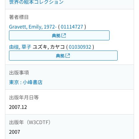
世界の絵本コレクション
著者標目
Gravett, Emily, 1972-
(
01114727
)
典拠
由槻, 草子
ユズキ, カヤコ
(
01030932
)
典拠
出版事項
東京 : 小峰書店
出版年月日等
2007.12
出版年（W3CDTF）
2007