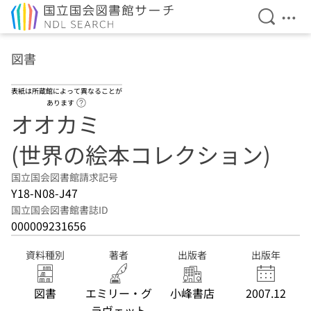
検索を開
メニ
本文へ移動
図書
表紙は所蔵館によって異なることが
ヘルプページへのリンク
あります
オオカミ
(世界の絵本コレクション)
国立国会図書館請求記号
Y18-N08-J47
国立国会図書館書誌ID
000009231656
資料種別
著者
出版者
出版年
図書
エミリー・グ
小峰書店
2007.12
ラヴェット