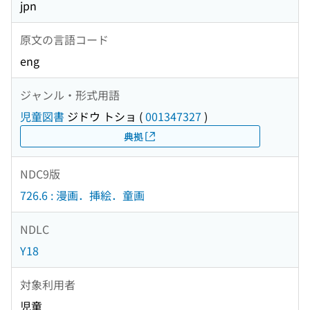
jpn
原文の言語コード
eng
ジャンル・形式用語
児童図書
ジドウ トショ
(
001347327
)
典拠
NDC9版
726.6 : 漫画．挿絵．童画
NDLC
Y18
対象利用者
児童