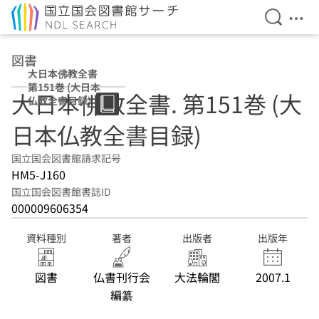
検索を開
メニ
本文へ移動
図書
大日本佛教全書
第151巻 (大日本
大日本佛教全書. 第151巻 (大
仏教全書目録)
日本仏教全書目録)
国立国会図書館請求記号
HM5-J160
国立国会図書館書誌ID
000009606354
資料種別
著者
出版者
出版年
図書
仏書刊行会
大法輪閣
2007.1
編纂