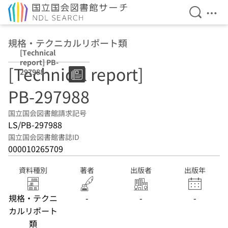
検索を開
メニ
本文へ移動
規格・テクニカルリポート類
[Technical
report] PB-
[Technical report]
297988
PB-297988
国立国会図書館請求記号
LS/PB-297988
国立国会図書館書誌ID
000010265709
資料種別
著者
出版者
出版年
規格・テクニ
-
-
-
カルリポート
類