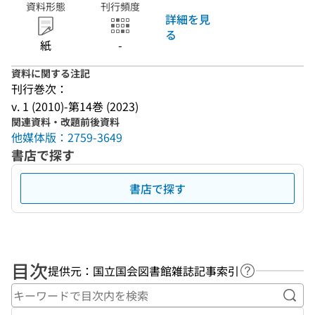
資料形態
刊行頻度
詳細を見
る
紙
-
資料に関する注記
刊行巻次：
v. 1 (2010)-第14巻 (2023)
関連資料・改題前後資料
他媒体版：2759-3649
書店で探す
書店で探す
目次
提供元：国立国会図書館雑誌記事索引
ヘルプページ
キー