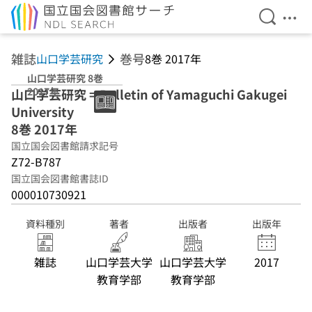
検索を開
メニ
本文へ移動
雑誌
巻号
山口学芸研究
8巻 2017年
山口学芸研究 8巻
2017年
山口学芸研究 = Bulletin of Yamaguchi Gakugei
University
8巻 2017年
国立国会図書館請求記号
Z72-B787
国立国会図書館書誌ID
000010730921
資料種別
著者
出版者
出版年
雑誌
山口学芸大学
山口学芸大学
2017
教育学部
教育学部