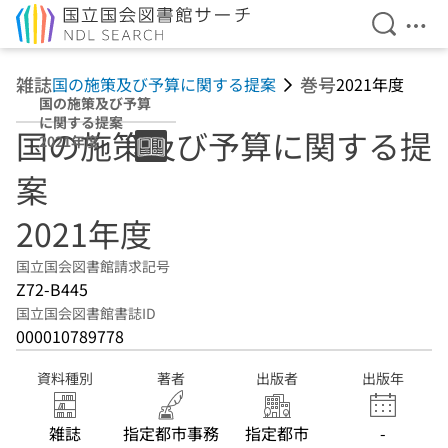
検索を開
メニ
本文へ移動
雑誌
巻号
国の施策及び予算に関する提案
2021年度
国の施策及び予算
に関する提案
国の施策及び予算に関する提
2021年度
案
2021年度
国立国会図書館請求記号
Z72-B445
国立国会図書館書誌ID
000010789778
資料種別
著者
出版者
出版年
雑誌
指定都市事務
指定都市
-