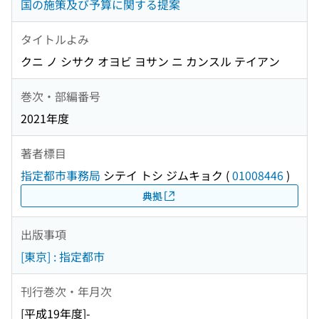
国の施策及び予算に関する提案
タイトルよみ
クニ ノ シサク オヨビ ヨサン ニ カンスル テイアン
巻次・部編番号
2021年度
著者標目
指定都市事務局
シテイ トシ ジムキョク
(
01008446
)
典拠
出版事項
[東京] : 指定都市
刊行巻次・年月次
[平成19年度]-