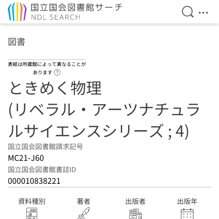
検索を開
メニ
本文へ移動
図書
表紙は所蔵館によって異なることが
ヘルプページへのリンク
あります
ときめく物理
(リベラル・アーツナチュラ
ルサイエンスシリーズ ; 4)
国立国会図書館請求記号
MC21-J60
国立国会図書館書誌ID
000010838221
資料種別
著者
出版者
出版年