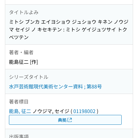
タイトルよみ
ミトシ ブンカ エイヨショウ ジュショウ キネン ノウジ
マ セイジ ノ キセキテン : ミトシ ゲイジュツサイ トク
ベツテン
著者・編者
能島征二 [作]
シリーズタイトル
水戸芸術館現代美術センター資料 ; 第88号
著者標目
能島, 征二
ノウジマ, セイジ
(
01198002
)
典拠
出版事項