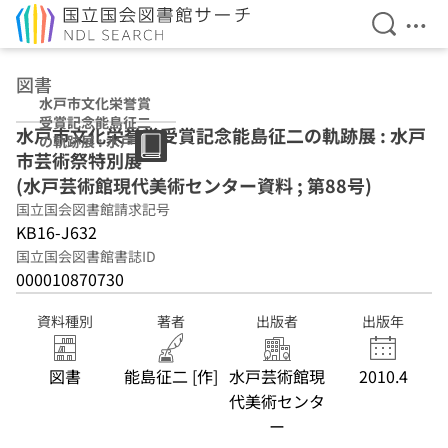
検索を開
メニ
本文へ移動
図書
水戸市文化栄誉賞
受賞記念能島征二
水戸市文化栄誉賞受賞記念能島征二の軌跡展 : 水戸
の軌跡展 : 水戸市
市芸術祭特別展
芸術祭特別展 (水
戸芸術館現代美術
(水戸芸術館現代美術センター資料 ; 第88号)
センター資料 ; 第
国立国会図書館請求記号
88号)
KB16-J632
国立国会図書館書誌ID
000010870730
資料種別
著者
出版者
出版年
図書
能島征二 [作]
水戸芸術館現
2010.4
代美術センタ
ー