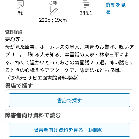
さ等
詳細を見
る
紙
388.1
222p ; 19cm
資料詳細
要約等：
母が見た幽霊、ホームレスの恩人、刺青のお告げ、呪いア
プリ…。「知る人ぞ知る」幽霊話の大家・林家三平によ
る、怖くて温かいとっておきの幽霊話２５選。怖い話をす
るときの心構えやアフターケア、除霊法なども収録。
（提供元: サピエ図書館資料検索）
書店で探す
書店で探す
障害者向け資料で読む
障害者向け資料を見る（1種類）