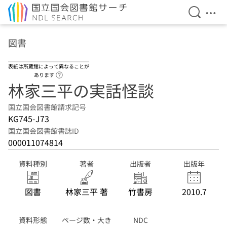
検索を開
メニ
本文へ移動
図書
表紙は所蔵館によって異なることが
ヘルプページへのリンク
あります
林家三平の実話怪談
国立国会図書館請求記号
KG745-J73
国立国会図書館書誌ID
000011074814
資料種別
著者
出版者
出版年
図書
林家三平 著
竹書房
2010.7
資料形態
ページ数・大き
NDC