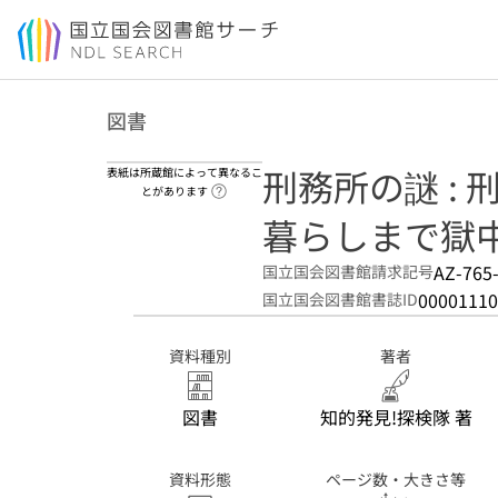
本文へ移動
図書
刑務所の謎 :
表紙は所蔵館によって異なるこ
ヘルプページへのリンク
とがあります
暮らしまで獄中
AZ-765
国立国会図書館請求記号
00001110
国立国会図書館書誌ID
資料種別
著者
図書
知的発見!探検隊 著
資料形態
ページ数・大きさ等