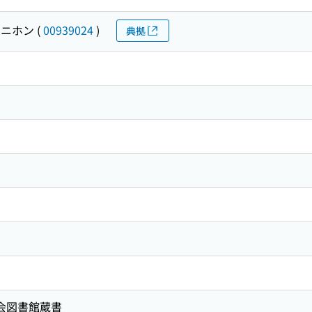
 ニホン
(
00939024
)
典拠
国会図書館蔵書