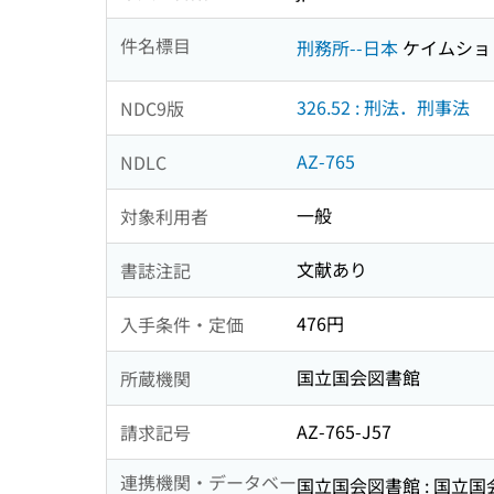
件名標目
刑務所--日本
ケイムショ
326.52 : 刑法．刑事法
NDC9版
AZ-765
NDLC
一般
対象利用者
文献あり
書誌注記
476円
入手条件・定価
国立国会図書館
所蔵機関
AZ-765-J57
請求記号
連携機関・データベー
国立国会図書館 : 国立