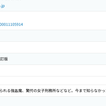
.jp
/000011105914
改訂版
られる強姦魔、驚愕の女子刑務所などなど。今まで知らなかった