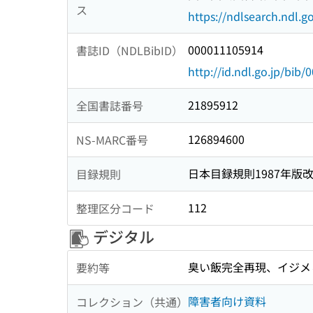
ス
https://ndlsearch.ndl.go
000011105914
書誌ID（NDLBibID）
http://id.ndl.go.jp/bib
21895912
全国書誌番号
126894600
NS-MARC番号
日本目録規則1987年版
目録規則
112
整理区分コード
デジタル
臭い飯完全再現、イジメ
要約等
障害者向け資料
コレクション（共通）