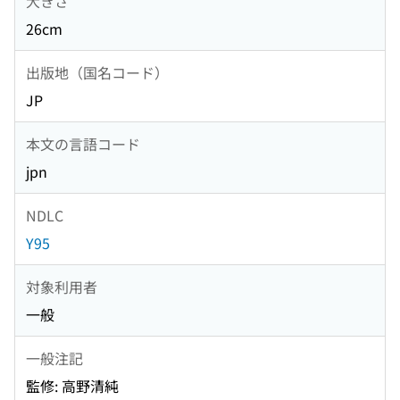
大きさ
26cm
出版地（国名コード）
JP
本文の言語コード
jpn
NDLC
Y95
対象利用者
一般
一般注記
監修: 高野清純