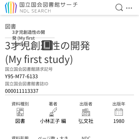
検索を開
メニ
本文へ移動
図書
3才児創造性の開
発 (My first
3才児創造性の開発
study)
(My first study)
国立国会図書館請求記号
Y95-M77-6133
国立国会図書館書誌ID
000011113337
資料種別
著者
出版者
出版年
図書
小林正子 編
弘文社
1980
資料形態
ページ数・大き
NDC