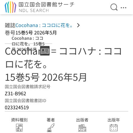
検索を開
メニ
本文へ移動
雑誌
Cocohana : ココロに花を。
巻号
15巻5号 2026年5月
Cocohana : ココ
ロに花を。 15巻5
Cocohana = ココハナ : ココ
号 2026年5月
ロに花を。
15巻5号 2026年5月
国立国会図書館請求記号
Z31-B962
国立国会図書館書誌ID
023324519
資料種別
著者
出版者
出版年