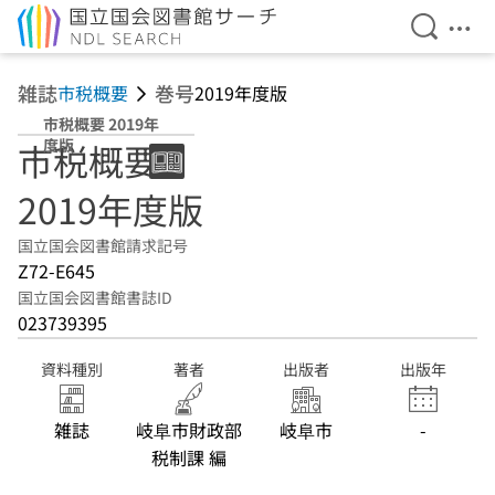
検索を開
メニ
本文へ移動
雑誌
巻号
市税概要
2019年度版
市税概要 2019年
度版
市税概要
2019年度版
国立国会図書館請求記号
Z72-E645
国立国会図書館書誌ID
023739395
資料種別
著者
出版者
出版年
雑誌
岐阜市財政部
岐阜市
-
税制課 編