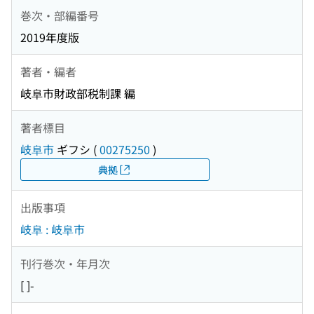
巻次・部編番号
2019年度版
著者・編者
岐阜市財政部税制課 編
著者標目
岐阜市
ギフシ
(
00275250
)
典拠
出版事項
岐阜 : 岐阜市
刊行巻次・年月次
[ ]-