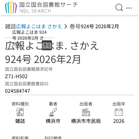
検索を開
メニ
本文へ移動
雑誌
巻号
広報よこはま さかえ
924号 2026年2月
広報よこはま 924
号 2026年2月 さ
広報よこはま. さかえ
かえ
924号 2026年2月
国立国会図書館請求記号
Z71-H502
国立国会図書館書誌ID
024584747
資料種別
著者
出版者
出版年
雑誌
横浜市
横浜市市民局
2026
資料形態
刊行頻度