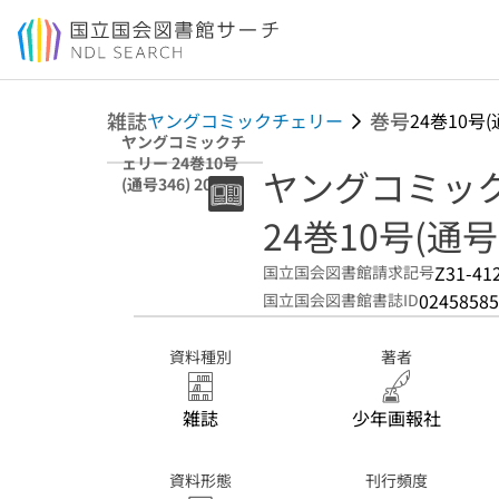
本文へ移動
雑誌
巻号
ヤングコミックチェリー
24巻10号(
ヤングコミックチ
ェリー 24巻10号
ヤングコミッ
(通号346) 2013年
10月
24巻10号(通号3
Z31-41
国立国会図書館請求記号
02458585
国立国会図書館書誌ID
資料種別
著者
雑誌
少年画報社
資料形態
刊行頻度