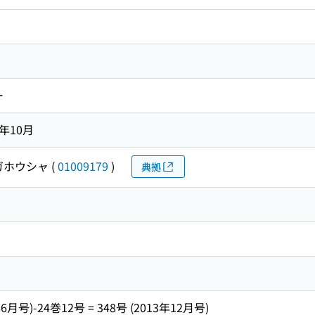
ー
3年10月
ガホウシャ
(
01009179
)
典拠
年6月号)-24巻12号 = 348号 (2013年12月号)