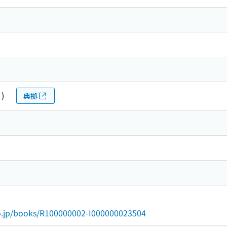
)
典拠
go.jp/books/R100000002-I000000023504