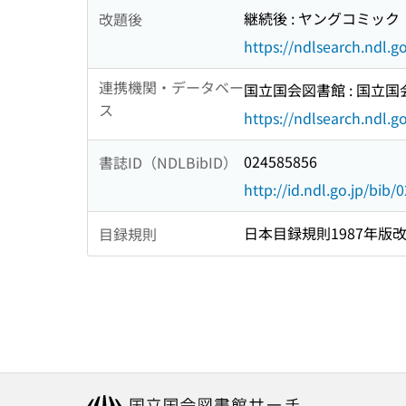
継続後 : ヤングコミック
改題後
https://ndlsearch.ndl.
連携機関・データベー
国立国会図書館 : 国立
ス
https://ndlsearch.ndl.go
024585856
書誌ID（NDLBibID）
http://id.ndl.go.jp/bib
日本目録規則1987年版
目録規則