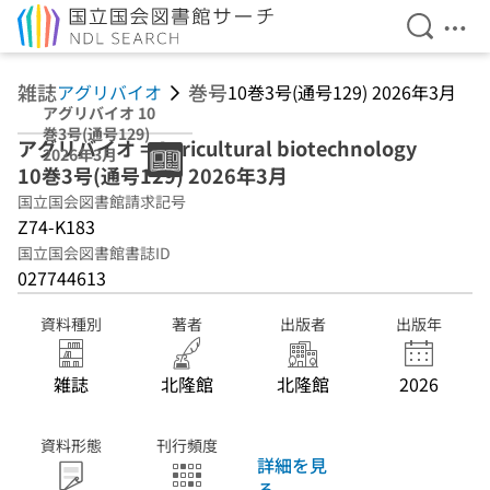
検索を開
メニ
本文へ移動
雑誌
巻号
アグリバイオ
10巻3号(通号129) 2026年3月
アグリバイオ 10
巻3号(通号129)
アグリバイオ = Agricultural biotechnology
2026年3月
10巻3号(通号129) 2026年3月
国立国会図書館請求記号
Z74-K183
国立国会図書館書誌ID
027744613
資料種別
著者
出版者
出版年
雑誌
北隆館
北隆館
2026
資料形態
刊行頻度
詳細を見
る