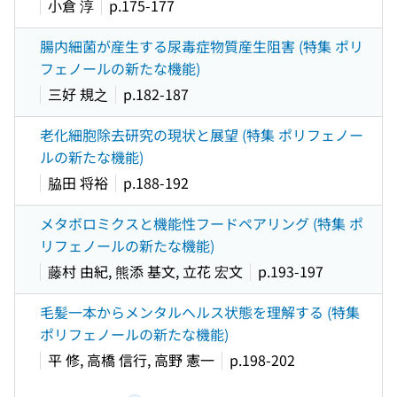
小倉 淳
p.175-177
腸内細菌が産生する尿毒症物質産生阻害 (特集 ポリ
フェノールの新たな機能)
三好 規之
p.182-187
老化細胞除去研究の現状と展望 (特集 ポリフェノー
ルの新たな機能)
脇田 将裕
p.188-192
メタボロミクスと機能性フードペアリング (特集 ポ
リフェノールの新たな機能)
藤村 由紀, 熊添 基文, 立花 宏文
p.193-197
毛髪一本からメンタルヘルス状態を理解する (特集
ポリフェノールの新たな機能)
平 修, 高橋 信行, 高野 憲一
p.198-202