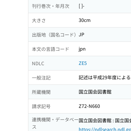
[ ]-
刊行巻次・年月次
30cm
大きさ
JP
出版地（国名コード）
jpn
本文の言語コード
ZE5
NDLC
記述は平成29年度による
一般注記
国立国会図書館
所蔵機関
Z72-N660
請求記号
連携機関・データベー
国立国会図書館 : 国立
ス
https://ndlsearch.ndl.go