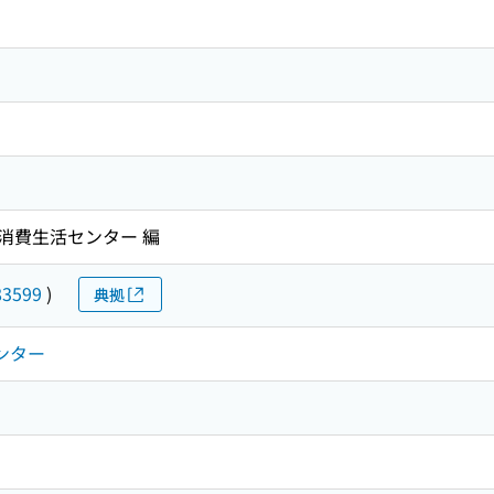
消費生活センター 編
83599
)
典拠
ンター