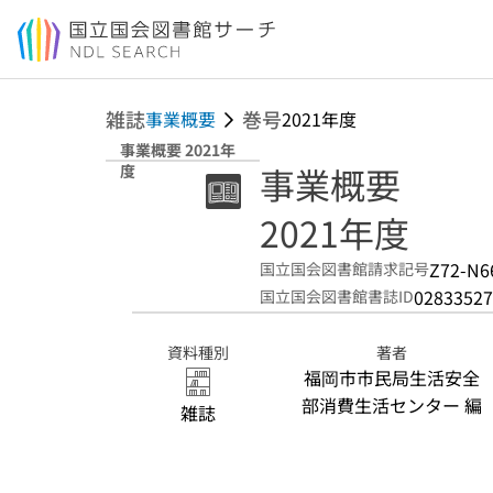
本文へ移動
雑誌
巻号
事業概要
2021年度
事業概要 2021年
事業概要
度
2021年度
Z72-N6
国立国会図書館請求記号
02833527
国立国会図書館書誌ID
資料種別
著者
福岡市市民局生活安全
部消費生活センター 編
雑誌