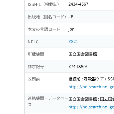
2434-4567
ISSN-L（掲載誌）
JP
出版地（国名コード）
jpn
本文の言語コード
ZS21
NDLC
国立国会図書館
所蔵機関
Z74-D269
請求記号
継続前 : 呼吸器ケア (ISSN:
改題前
https://ndlsearch.ndl.
連携機関・データベー
国立国会図書館 : 国立
ス
https://ndlsearch.ndl.go