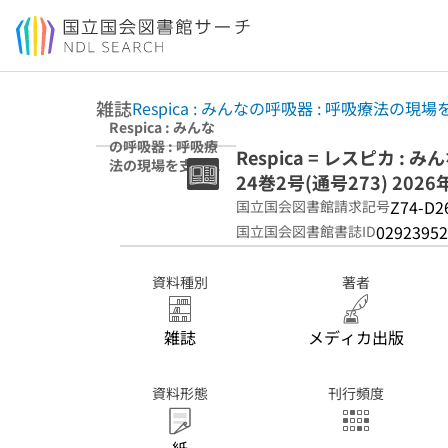
本文へ移動
雑誌
Respica : みんなの呼吸器 : 呼吸療法の
Respica : みんな
の呼吸器 : 呼吸療
Respica = レスピカ 
法の現場を支える
24巻2号(通号273) 2026
専門誌 24巻2号
(通号273) 2026年
Z74-D2
国立国会図書館請求記号
4月
02923952
国立国会図書館書誌ID
資料種別
著者
雑誌
メディカ出版
資料形態
刊行頻度