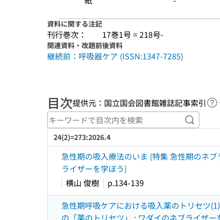
紙
-
資料に関する注記
刊行巻次：
17巻1号 = 218号-
関連資料・改題前後資料
継続前：呼吸器ケア (ISSN:1347-7285)
目次
提供元：国立国会図書館雑誌記事索引
ヘ
キーワ
24(2)=273:2026.4
急性期の吸入療法のいま (特集 急性期のネブ
ライザーを学ぼう)
横山 俊樹
p.134-139
急性期呼吸ケアにおける吸入薬のトリセツ(1)
の「薬のトリセツ」 ; ワダイのネブライザー