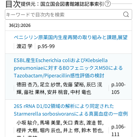
目次
提供元：国立国会図書館雑誌記事索引
ヘルプページ
キー
36(2):2026
ペニシリン原薬国内生産再開の取り組みと課題,展望
渡辺 学
p.95-99
ESBL産生Escherichia coliおよびKlebsiella
pneumoniaeに対するBDフェニックスM50による
Tazobactam/Piperacillin感性評価の検討
徳田 杏乃, 足立 紗世, 佐藤 望裕, 辰巳 滉
p.100-
輝, 藤社 果林, 安井 桃音, 中村 竜也
105
26S rRNA D1/D2領域の解析により同定された
Starmerella sorbosivoransによる真菌血症の一症例
小坂 駿介, 馬場 美里, 矢口 貴志, 渡邉 哲,
p.106-
櫻井 大樹, 堀内 辰也, 井上 修, 鈴木 哲也,
111