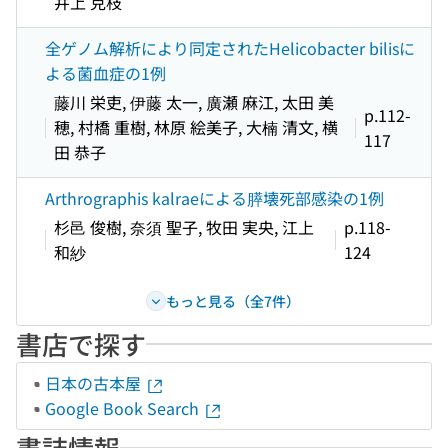
井上 克枝
全ゲノム解析により同定されたHelicobacter bilisに
よる菌血症の1例
藤川 栄吏, 伊藤 太一, 廣瀬 麻江, 太田 美
p.112-
穂, 村橋 重樹, 林原 絵美子, 大楠 清文, 横
117
田 恭子
Arthrographis kalraeによる膵壊死部感染の1例
杉邑 俊樹, 奈須 聖子, 牧田 実央, 江上
p.118-
和紗
124
もっと見る（全7件）
書店で探す
日本の古本屋
Google Book Search
書誌情報