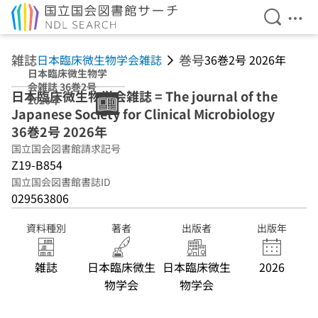
検索を開
メニ
本文へ移動
雑誌
巻号
日本臨床微生物学会雑誌
36巻2号 2026年
日本臨床微生物学
会雑誌 36巻2号
日本臨床微生物学会雑誌 = The journal of the
2026年
Japanese Society for Clinical Microbiology
36巻2号 2026年
国立国会図書館請求記号
Z19-B854
国立国会図書館書誌ID
029563806
資料種別
著者
出版者
出版年
雑誌
日本臨床微生
日本臨床微生
2026
物学会
物学会