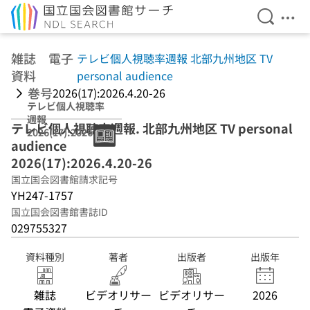
検索を開
メニ
本文へ移動
雑誌 電子
テレビ個人視聴率週報 北部九州地区 TV
資料
personal audience
巻号
2026(17):2026.4.20-26
テレビ個人視聴率
週報
テレビ個人視聴率週報. 北部九州地区 TV personal
2026(17):2026.4.
audience
20-26 北部九州地
区 TV personal
2026(17):2026.4.20-26
audience
国立国会図書館請求記号
YH247-1757
国立国会図書館書誌ID
029755327
資料種別
著者
出版者
出版年
雑誌
ビデオリサー
ビデオリサー
2026