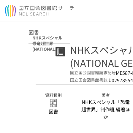
本文へ移動
図書
NHKスペシャル
恐竜超世界
NHKスペシャ
(NATIONAL
GEOGRAPHIC)
(NATIONAL G
ME587-
国立国会図書館請求記号
02978554
国立国会図書館書誌ID
資料種別
著者
NHKスペシャル「恐竜
超世界」制作班 編著ほ
図書
か