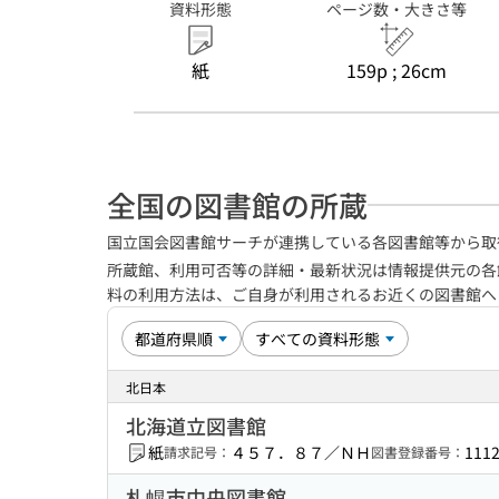
資料形態
ページ数・大きさ等
紙
159p ; 26cm
全国の図書館の所蔵
国立国会図書館サーチが連携している各図書館等から取
所蔵館、利用可否等の詳細・最新状況は情報提供元の各
料の利用方法は、ご自身が利用されるお近くの図書館
北日本
北海道立図書館
紙
４５７．８７／ＮＨ
111
請求記号：
図書登録番号：
札幌市中央図書館