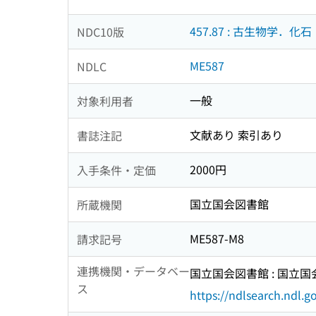
457.87 : 古生物学．化石
NDC10版
ME587
NDLC
一般
対象利用者
文献あり 索引あり
書誌注記
2000円
入手条件・定価
国立国会図書館
所蔵機関
ME587-M8
請求記号
連携機関・データベー
国立国会図書館 : 国立
ス
https://ndlsearch.ndl.go