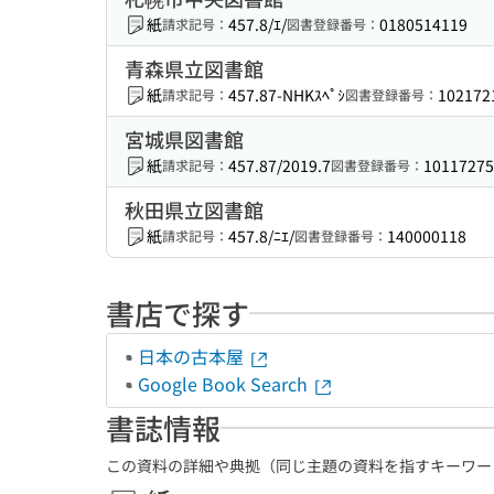
紙
457.8/ｴ/
0180514119
請求記号：
図書登録番号：
青森県立図書館
紙
457.87-NHKｽﾍﾟｼ
102172
請求記号：
図書登録番号：
宮城県図書館
紙
457.87/2019.7
10117275
請求記号：
図書登録番号：
秋田県立図書館
紙
457.8/ﾆｴ/
140000118
請求記号：
図書登録番号：
書店で探す
日本の古本屋
Google Book Search
書誌情報
この資料の詳細や典拠（同じ主題の資料を指すキーワー