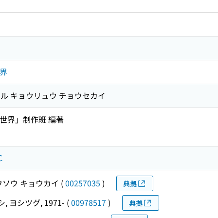
世界
ル キョウリュウ チョウセカイ
世界」制作班 編著
C
ウソウ キョウカイ
(
00257035
)
典拠
 ヨシツグ, 1971-
(
00978517
)
典拠