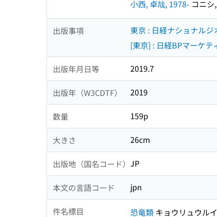
小西, 卓哉, 1978-
コニシ, 
東京 : 日経ナショナル
出版事項
[東京] : 日経BPマーケテ
2019.7
出版年月日等
2019
出版年（W3CDTF）
159p
数量
26cm
大きさ
JP
出版地（国名コード）
jpn
本文の言語コード
件名標目
恐竜類
キョウリュウル