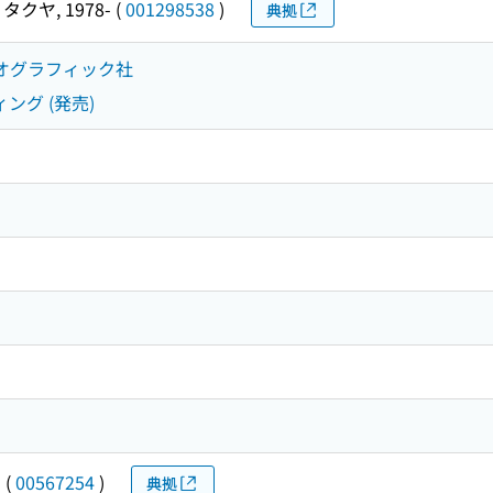
タクヤ, 1978-
(
001298538
)
典拠
ジオグラフィック社
ィング (発売)
イ
(
00567254
)
典拠