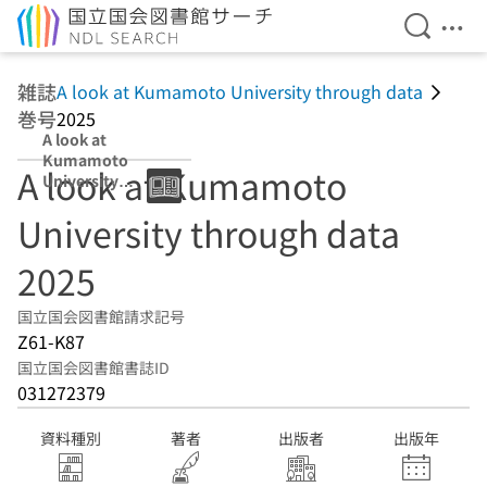
検索を開
メニ
本文へ移動
雑誌
A look at Kumamoto University through data
巻号
2025
A look at
Kumamoto
A look at Kumamoto
University
through data
University through data
2025
2025
国立国会図書館請求記号
Z61-K87
国立国会図書館書誌ID
031272379
資料種別
著者
出版者
出版年