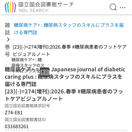
検索を開
メニ
本文へ移動
雑
糖尿病ケア+ : 糖尿病スタッフのスキルにプラスを届
誌
ける専門誌
巻
[23](-)=274(増刊):2026.春季 #糖尿病患者のフットケア
号
ビジュアルノート
糖尿病ケア+ : 糖
尿病スタッフのス
糖尿病ケア+ = The Japanese journal of diabetic
キルにプラスを届
caring plus : 糖尿病スタッフのスキルにプラスを
ける専門誌 [23]
(-)=274(増
届ける専門誌
刊):2026.春季 #糖
[23](-)=274(増刊):2026.春季 #糖尿病患者のフッ
尿病患者のフット
トケアビジュアルノート
ケアビジュアルノ
ート
国立国会図書館請求記号
Z74-E81
国立国会図書館書誌ID
031683261