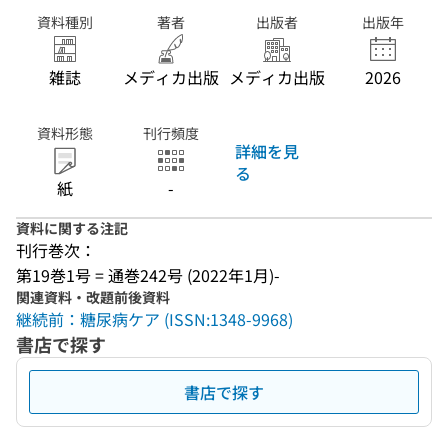
資料種別
著者
出版者
出版年
雑誌
メディカ出版
メディカ出版
2026
資料形態
刊行頻度
詳細を見
る
紙
-
資料に関する注記
刊行巻次：
第19巻1号 = 通巻242号 (2022年1月)-
関連資料・改題前後資料
継続前：糖尿病ケア (ISSN:1348-9968)
書店で探す
書店で探す