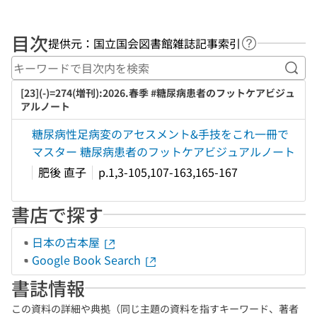
目次
提供元：国立国会図書館雑誌記事索引
ヘルプページ
キー
[23](-)=274(増刊):2026.春季 #糖尿病患者のフットケアビジュ
アルノート
糖尿病性足病変のアセスメント&手技をこれ一冊で
マスター 糖尿病患者のフットケアビジュアルノート
肥後 直子
p.1,3-105,107-163,165-167
書店で探す
日本の古本屋
Google Book Search
書誌情報
この資料の詳細や典拠（同じ主題の資料を指すキーワード、著者