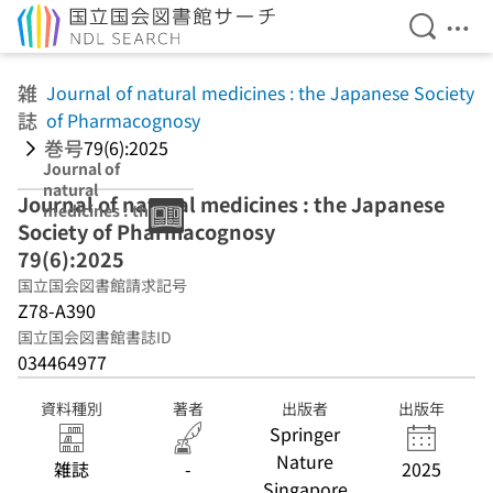
検索を開
メニ
本文へ移動
雑
Journal of natural medicines : the Japanese Society
誌
of Pharmacognosy
巻号
79(6):2025
Journal of
natural
Journal of natural medicines : the Japanese
medicines : the
Society of Pharmacognosy
Japanese
Society of
79(6):2025
Pharmacognosy
国立国会図書館請求記号
79(6):2025
Z78-A390
国立国会図書館書誌ID
034464977
資料種別
著者
出版者
出版年
Springer
Nature
雑誌
-
2025
Singapore