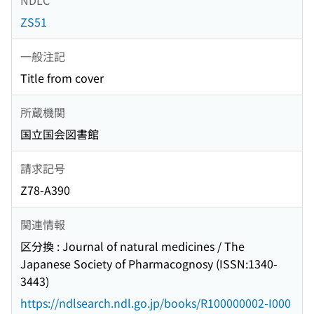
ZS51
一般注記
Title from cover
所蔵機関
国立国会図書館
請求記号
Z78-A390
関連情報
区分換 : Journal of natural medicines / The
Japanese Society of Pharmacognosy (ISSN:1340-
3443)
https://ndlsearch.ndl.go.jp/books/R100000002-I000