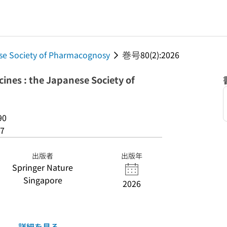
巻号
ese Society of Pharmacognosy
80(2):2026
cines : the Japanese Society of
90
7
出版者
出版年
Springer Nature
Singapore
2026
詳細を見る