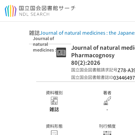
本文へ移動
雑誌
Journal of natural medicines : the Japan
Journal of
natural
Journal of natural medi
medicines : the
Pharmacognosy
Japanese
Society of
80(2):2026
Pharmacognosy
Z78-A3
国立国会図書館請求記号
80(2):2026
03446497
国立国会図書館書誌ID
資料種別
著者
雑誌
-
資料形態
刊行頻度