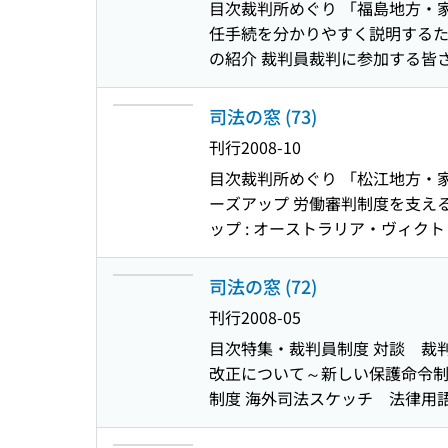
目次
裁判所めぐり 「福島地方・
任手続を分かりやすく説明するた
の紹介 裁判員裁判に参加する皆さ
行を迎えるにあたって
司法の窓 (73)
刊行
2008-10
目次
裁判所めぐり 「松江地方・家
ーズアップ 労働審判制度を支え
ップ : オーストラリア・ヴィク
座談会 分かりやすさを求めて 1
司法の窓 (72)
刊行
2008-05
目次
特集・裁判員制度 対談 裁判
改正について～新しい保護命令制
制度 海外司法スケッチ 法律用語
評議用ビデオ紹介 「裁判員裁判