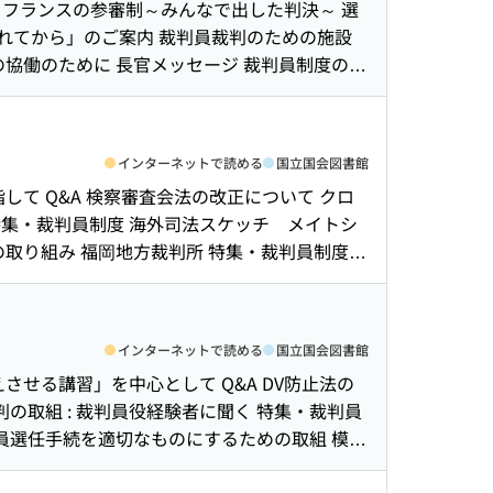
 フランスの参審制～みんなで出した判決～ 選
ばれてから」のご案内 裁判員裁判のための施設
の協働のために 長官メッセージ 裁判員制度の施
インターネットで読める
国立国会図書館
して Q&A 検察審査会法の改正について クロ
特集・裁判員制度 海外司法スケッチ メイトシ
の取り組み 福岡地方裁判所 特集・裁判員制度
インターネットで読める
国立国会図書館
させる講習」を中心として Q&A DV防止法の
の取組 : 裁判員役経験者に聞く 特集・裁判員
判員選任手続を適切なものにするための取組 模擬
として，裁判官として，人間として 15のいす