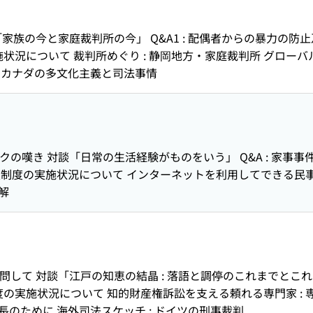
対談「家族の今と家庭裁判所の今」 Q&A1 : 配偶者からの暴力
況について 裁判所めぐり : 静岡地方・家庭裁判所 グローバル
: カナダの多文化主義と司法事情
ークの嘆き 対談「日常の生活経験がものをいう」 Q&A : 家事事
判員制度の実施状況について インターネットを利用してできる民
解
を訪問して 対談「江戸の知恵の結晶 : 落語と調停のこれまでとこれ
度の実施状況について 知的財産権訴訟を支える頼れる専門家 :
長のために 海外司法スケッチ : ドイツの刑事裁判