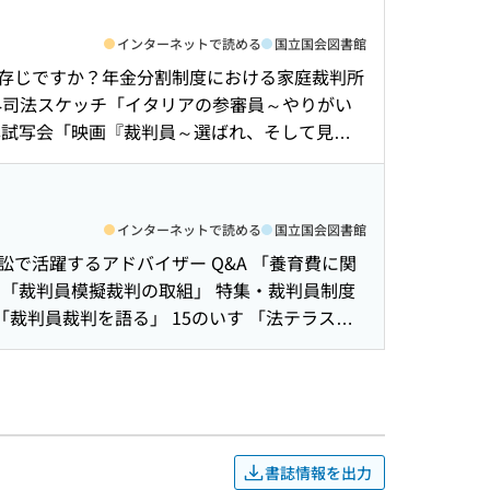
インターネットで読める
国立国会図書館
ご存じですか？年金分割制度における家庭裁判所
海外司法スケッチ「イタリアの参審員～やりがい
披露試写会「映画『裁判員～選ばれ、そして見え
ジの精神」 15のいす 主役は「あなた」
インターネットで読める
国立国会図書館
で活躍するアドバイザー Q&A 「養育費に関
ト「裁判員模擬裁判の取組」 特集・裁判員制度
裁判員裁判を語る」 15のいす 「法テラス」
書誌情報を出力