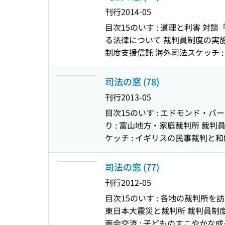
刊行
2014-05
目次
15のいす : 道理と利害 
る法律について 裁判員制度の実施状
制度支援信託 海外司法スケッチ 
司法の窓 (78)
刊行
2013-05
目次
15のいす : エドモンド・バ
り : 富山地方・家庭裁判所 裁
ケッチ : イギリスの民事裁判と和
司法の窓 (77)
刊行
2012-05
目次
15のいす : 各地の裁判所
東日本大震災と裁判所 裁判員制
面会交流 : 子どものすこやかな成