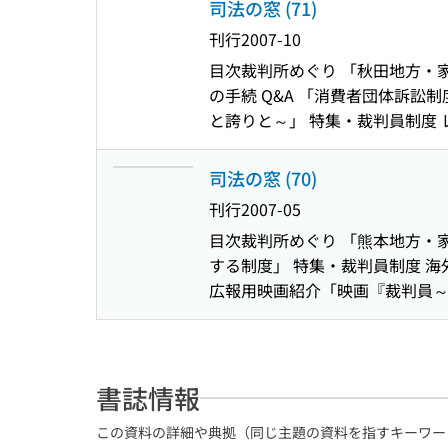
「法テラス」の活動について 裁
司法の窓 (71)
刊行
2007-10
目次
裁判所めぐり 「秋田地方・
の手続 Q&A 「消費者団体訴
と誇りと～」 特集・裁判員制度
てきたもの』」 特集・裁判員制度
司法の窓 (70)
刊行
2007-05
目次
裁判所めぐり 「熊本地方・
する制度」 特集・裁判員制度 
広報用映画紹介「映画『裁判員～
に期待する
書誌情報
この資料の詳細や典拠（同じ主題の資料を指すキーワー