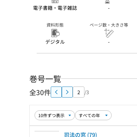
電子書籍・電子雑誌
-
資料形態
ページ数・大きさ等
デジタル
-
巻号一覧
全30件
/3
司法の窓 (79)