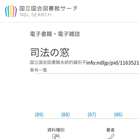
本文へ移動
電子書籍・電子雑誌
司法の窓
info:ndljp/pid/116352
国立国会図書館永続的識別子
巻号一覧
(89)
(88)
(87)
(86)
資料種別
著者