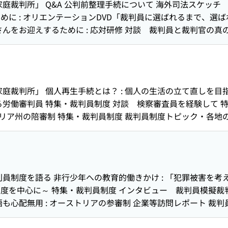
家庭裁判所」 Q&A 公判前整理手続について 海外司法スケッチ
めに : オリエンテーションDVD「裁判員に選ばれるまで、選
んをお迎えするために : 応対研修 対談 裁判員と裁判官の真
庭裁判所」 個人再生手続とは？ : 個人の生活の立て直しを目指
る労働審判員 特集・裁判員制度 対談 検察審査員を経験して 
トリア州の陪審制 特集・裁判員制度 裁判員制度トピック・各地
5のいす 利用しやすく分かりやすい民事裁判
員制度を語る 非行少年への教育的働きかけ : 「犯罪被害を考え
度を中心に～ 特集・裁判員制度 インタビュー 裁判員模擬裁判
も心配無用 : オーストリアの参審制 企業等訪問レポート 裁
～あなたも体験してみませんか～」の紹介 座談会 実像～俳優