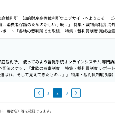
判所めぐり 「大津地方・家庭裁判所」
家庭裁判所」 知的財産高等裁判所ウェブサイトへようこそ！ 
訟制度～消費者保護のための新しい手続～」 特集・裁判員制度 
 レポート「各地の裁判所での取組」 特集・裁判員制度 完成
 裁判員模擬裁判の取組～模擬選任手続の実施～ 対談 「ジャッ
家庭裁判所」 使ってみよう督促手続オンラインシステム 専門訴訟
海外司法スケッチ「北欧の参審制度」 特集・裁判員制度 レポー
選ばれ、そして見えてきたもの～』」 特集・裁判員制度 対談「
1
2
3
ド、著者名）等を確認できます。