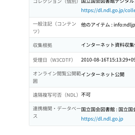
国立国会図書館デジタルコ
コレクション（個別）
https://dl.ndl.go.jp/col
一般注記（コンテン
他のアイテム : info:ndljp
ツ）
インターネット資料収集
収集根拠
2010-08-16T15:13:29+0
受理日（W3CDTF）
オンライン閲覧公開範
インターネット公開
囲
不可
遠隔複写可否（NDL）
連携機関・データベー
国立国会図書館 : 国立
ス
https://dl.ndl.go.jp