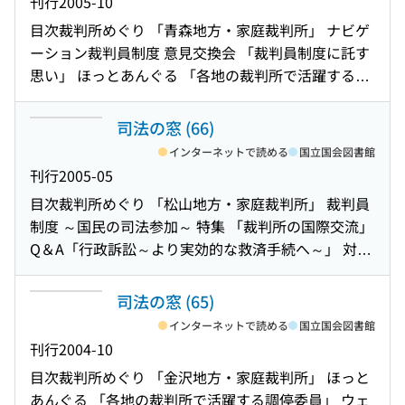
刊行
2005-10
制度全国フォーラム 裁判所めぐり 「鹿児島地方・家
目次
裁判所めぐり 「青森地方・家庭裁判所」 ナビゲ
庭裁判所」
ーション裁判員制度 意見交換会 「裁判員制度に託す
思い」 ほっとあんぐる 「各地の裁判所で活躍する通
訳人」 督促オンラインシステム 特集 「参与員の1日
～人事訴訟編～」 Q＆A 「労働審判制度 ～新しい労
司法の窓 (66)
働紛争解決手続の誕生～」 対談 「創造的な日本をつ
インターネットで読める
国立国会図書館
くるために」 15のいす 弁論のかたち ナビゲーション
刊行
2005-05
裁判員制度 解説編 「国民が参加しやすい裁判の実現
目次
裁判所めぐり 「松山地方・家庭裁判所」 裁判員
に向けて : 公判前整理手続の導入」
制度 ～国民の司法参加～ 特集 「裁判所の国際交流」
Q＆A「行政訴訟～より実効的な救済手続へ～」 対談
「三人の力」 15のいす 行刑について
司法の窓 (65)
インターネットで読める
国立国会図書館
刊行
2004-10
目次
裁判所めぐり 「金沢地方・家庭裁判所」 ほっと
あんぐる 「各地の裁判所で活躍する調停委員」 ウェ