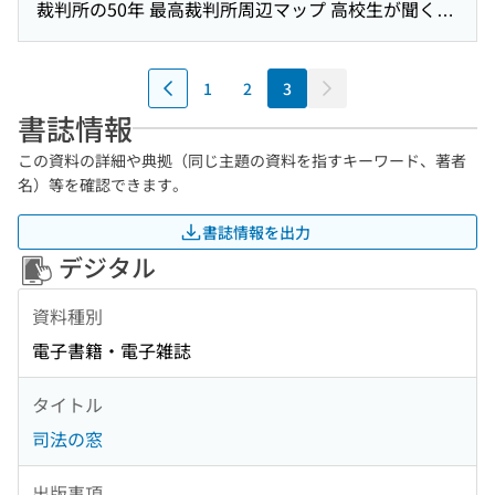
裁判所の50年 最高裁判所周辺マップ 高校生が聞く
「裁判官の素顔」 諸外国と最高裁判所「最高裁判所
と世界各国との交流」 海外司法事情見聞記 : フラン
1
2
3
スの裁判所を訪ねて 随想「出会いを重ねて」
書誌情報
この資料の詳細や典拠（同じ主題の資料を指すキーワード、著者
名）等を確認できます。
書誌情報を出力
デジタル
資料種別
電子書籍・電子雑誌
タイトル
司法の窓
出版事項