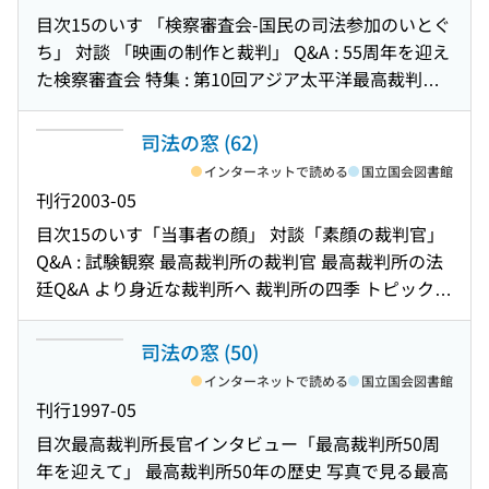
目次
15のいす 「検察審査会-国民の司法参加のいとぐ
ち」 対談 「映画の制作と裁判」 Q&A : 55周年を迎え
た検察審査会 特集 : 第10回アジア太平洋最高裁判所
長官会議 特集 : 最高裁判所の国際交流 海外司法スケ
ッチ : フランス国立書記官学校 トピックス : 専門訴訟
司法の窓 (62)
: より充実した審理を目指して 裁判所めぐり 「釧路
インターネットで読める
国立国会図書館
地方・家庭裁判所」
刊行
2003-05
目次
15のいす「当事者の顔」 対談「素顔の裁判官」
Q&A : 試験観察 最高裁判所の裁判官 最高裁判所の法
廷Q&A より身近な裁判所へ 裁判所の四季 トピックス
: 不動産競売物件情報サイトBIT 裁判所めぐり「宮
崎」
司法の窓 (50)
インターネットで読める
国立国会図書館
刊行
1997-05
目次
最高裁判所長官インタビュー「最高裁判所50周
年を迎えて」 最高裁判所50年の歴史 写真で見る最高