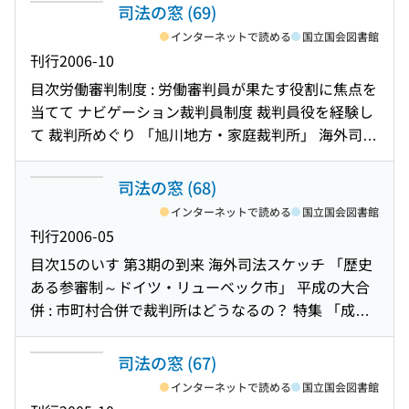
司法の窓 (69)
インターネットで読める
国立国会図書館
刊行
2006-10
目次
労働審判制度 : 労働審判員が果たす役割に焦点を
当てて ナビゲーション裁判員制度 裁判員役を経験し
て 裁判所めぐり 「旭川地方・家庭裁判所」 海外司法
スケッチ 「フランス国立司法学院」 お知らせ 小学生
向け広報用ビデオの紹介 特集 「事業の再生」 対談
司法の窓 (68)
「ことばに乗せて，こころを届ける 15のいす いすの
インターネットで読める
国立国会図書館
つぶやき ナビゲーション裁判員制度 裁判員裁判用法
刊行
2006-05
廷の紹介
目次
15のいす 第3期の到来 海外司法スケッチ 「歴史
ある参審制～ドイツ・リューベック市」 平成の大合
併 : 市町村合併で裁判所はどうなるの？ 特集 「成年
後見制度って，なに？」 Q＆A 「犯罪の被害に遭われ
た方のための制度～刑事裁判手続・少年審判手続に
司法の窓 (67)
ついて～」 対談 「千里同風の境地を目指して」 ナビ
インターネットで読める
国立国会図書館
ゲーション裁判員制度 聞こう話そう考えよう裁判員