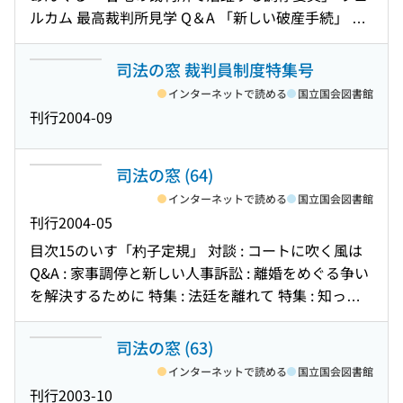
ルカム 最高裁判所見学 Q＆A 「新しい破産手続」 座
談会 「変わる司法の担い手たち」 15のいす 裁判員制
度の実現に向けて
司法の窓 裁判員制度特集号
インターネットで読める
国立国会図書館
刊行
2004-09
司法の窓 (64)
インターネットで読める
国立国会図書館
刊行
2004-05
目次
15のいす「杓子定規」 対談 : コートに吹く風は
Q&A : 家事調停と新しい人事訴訟 : 離婚をめぐる争い
を解決するために 特集 : 法廷を離れて 特集 : 知って
る?教えて!裁判所 海外司法スケッチ「オーストラリ
ア連邦最高裁判所」 トピックス : 裁判所の運営に国
司法の窓 (63)
民の意見を生かす地方裁判所委員会と家庭裁判所委
インターネットで読める
国立国会図書館
員会 裁判所めぐり「山口地方・家庭裁判所」
刊行
2003-10