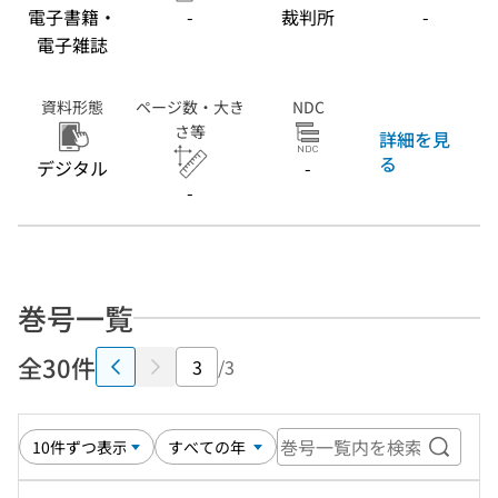
電子書籍・
-
裁判所
-
電子雑誌
資料形態
ページ数・大き
NDC
さ等
詳細を見
る
デジタル
-
-
巻号一覧
全30件
/3
巻号一