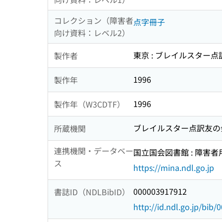
コレクション（障害者
点字冊子
向け資料：レベル2）
東京 : ブレイルスター点
製作者
1996
製作年
1996
製作年（W3CDTF）
ブレイルスター点訳友の
所蔵機関
連携機関・データベー
国立国会図書館 : 障害
ス
https://mina.ndl.go.jp
000003917912
書誌ID（NDLBibID）
http://id.ndl.go.jp/bib