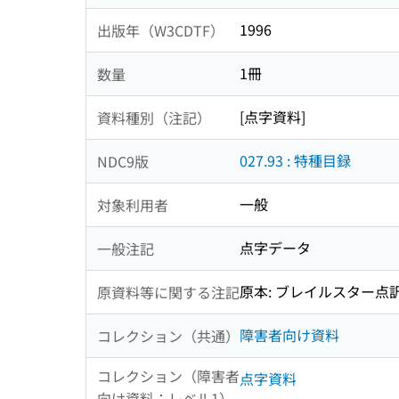
1996
出版年（W3CDTF）
1冊
数量
[点字資料]
資料種別（注記）
027.93 : 特種目録
NDC9版
一般
対象利用者
点字データ
一般注記
原本: ブレイルスター点訳
原資料等に関する注記
障害者向け資料
コレクション（共通）
コレクション（障害者
点字資料
向け資料：レベル1）