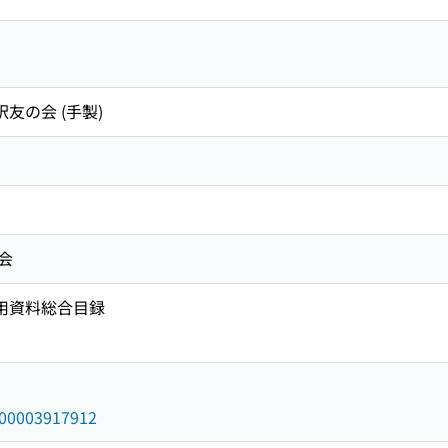
訳友の会 (手製)
会
者用資料総合目録
/000003917912